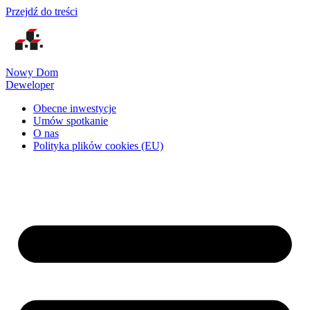
Przejdź do treści
Nowy Dom
Deweloper
Obecne inwestycje
Umów spotkanie
O nas
Polityka plików cookies (EU)