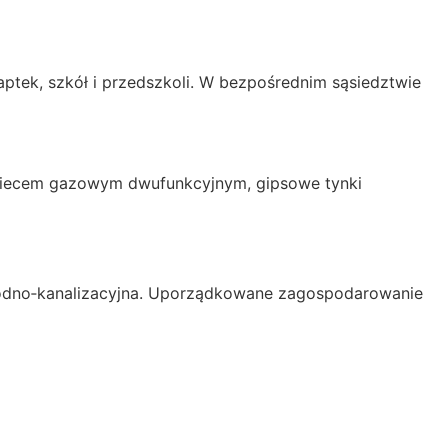
tek, szkół i przedszkoli. W bezpośrednim sąsiedztwie
 piecem gazowym dwufunkcyjnym, gipsowe tynki
 wodno‑kanalizacyjna. Uporządkowane zagospodarowanie