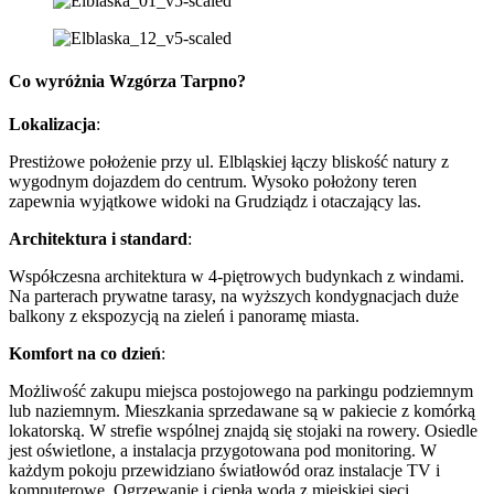
Co wyróżnia Wzgórza Tarpno?
Lokalizacja
:
Prestiżowe położenie przy ul. Elbląskiej łączy bliskość natury z
wygodnym dojazdem do centrum. Wysoko położony teren
zapewnia wyjątkowe widoki na Grudziądz i otaczający las.
Architektura i standard
:
Współczesna architektura w 4‑piętrowych budynkach z windami.
Na parterach prywatne tarasy, na wyższych kondygnacjach duże
balkony z ekspozycją na zieleń i panoramę miasta.
Komfort na co dzień
:
Możliwość zakupu miejsca postojowego na parkingu podziemnym
lub naziemnym. Mieszkania sprzedawane są w pakiecie z komórką
lokatorską. W strefie wspólnej znajdą się stojaki na rowery. Osiedle
jest oświetlone, a instalacja przygotowana pod monitoring. W
każdym pokoju przewidziano światłowód oraz instalacje TV i
komputerowe. Ogrzewanie i ciepła woda z miejskiej sieci