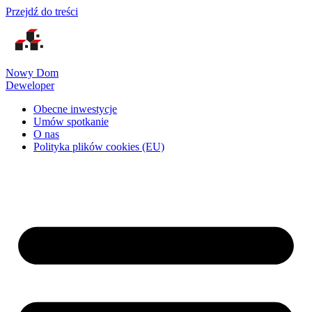
Przejdź do treści
Nowy Dom
Deweloper
Obecne inwestycje
Umów spotkanie
O nas
Polityka plików cookies (EU)