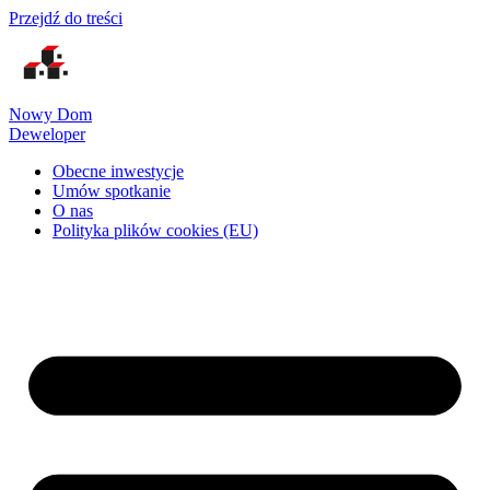
Przejdź do treści
Nowy Dom
Deweloper
Obecne inwestycje
Umów spotkanie
O nas
Polityka plików cookies (EU)