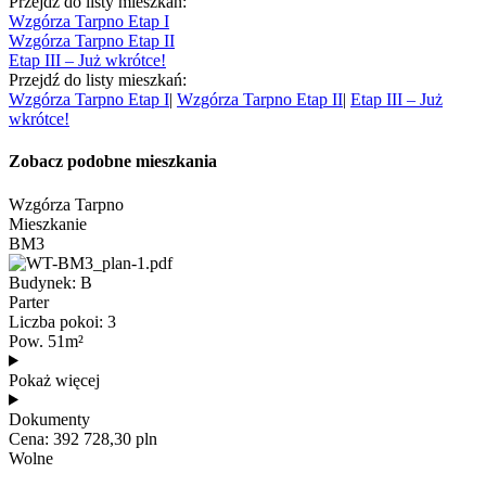
Przejdź do listy mieszkań:
Wzgórza Tarpno Etap I
Wzgórza Tarpno Etap II
Etap III – Już wkrótce!
Przejdź do listy mieszkań:
Wzgórza Tarpno Etap I
|
Wzgórza Tarpno Etap II
|
Etap III – Już
wkrótce!
Zobacz podobne mieszkania
Wzgórza Tarpno
Mieszkanie
BM3
Budynek: B
Parter
Liczba pokoi: 3
Pow. 51m²
Pokaż więcej
Dokumenty
Cena: 392 728,30 pln
Wolne