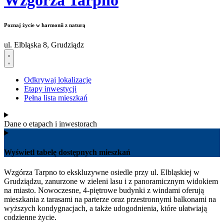
Wzgórza Tarpno
Poznaj życie w harmonii z naturą
ul. Elbląska 8, Grudziądz
Odkrywaj lokalizację
Etapy inwestycji
Pełna lista mieszkań
Dane o etapach i inwestorach
Wyświetl tabelę dostępnych mieszkań
Wzgórza Tarpno to ekskluzywne osiedle przy ul. Elbląskiej w
Grudziądzu, zanurzone w zieleni lasu i z panoramicznym widokiem
na miasto. Nowoczesne, 4‑piętrowe budynki z windami oferują
mieszkania z tarasami na parterze oraz przestronnymi balkonami na
wyższych kondygnacjach, a także udogodnienia, które ułatwiają
codzienne życie.