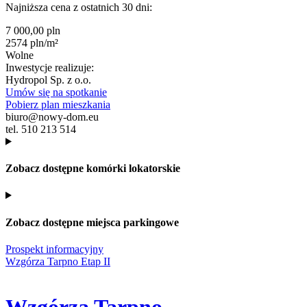
Najniższa cena z ostatnich 30 dni:
7 000,00 pln
2574 pln/m²
Wolne
Inwestycje realizuje:
Hydropol Sp. z o.o.
Umów się na spotkanie
Pobierz plan mieszkania
biuro@nowy-dom.eu
tel. 510 213 514
Zobacz dostępne komórki lokatorskie
Zobacz dostępne miejsca parkingowe
Prospekt informacyjny
Wzgórza Tarpno Etap II