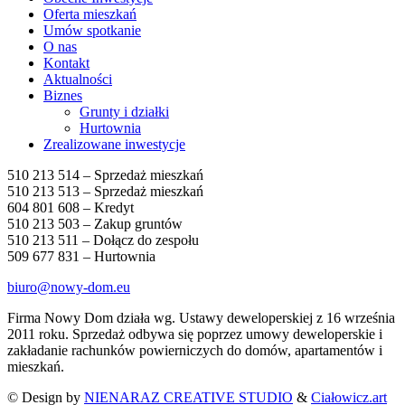
Oferta mieszkań
Umów spotkanie
O nas
Kontakt
Aktualności
Biznes
Grunty i działki
Hurtownia
Zrealizowane inwestycje
510 213 514 – Sprzedaż mieszkań
510 213 513 – Sprzedaż mieszkań
604 801 608 – Kredyt
510 213 503 – Zakup gruntów
510 213 511 – Dołącz do zespołu
509 677 831 – Hurtownia
biuro@nowy-dom.eu
Firma Nowy Dom działa wg. Ustawy deweloperskiej z 16 września
2011 roku. Sprzedaż odbywa się poprzez umowy deweloperskie i
zakładanie rachunków powierniczych do domów, apartamentów i
mieszkań.
© Design by
NIENARAZ CREATIVE STUDIO
&
Ciałowicz.art