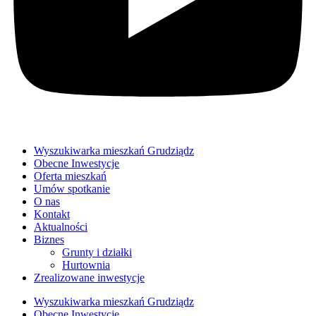
Wyszukiwarka mieszkań Grudziądz
Obecne Inwestycje
Oferta mieszkań
Umów spotkanie
O nas
Kontakt
Aktualności
Biznes
Grunty i działki
Hurtownia
Zrealizowane inwestycje
Wyszukiwarka mieszkań Grudziądz
Obecne Inwestycje